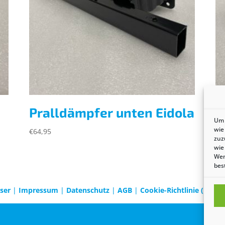
Pralldämpfer unten Eidola
T
Um 
wie
€
64,95
€
4
zuz
wie
Wen
bes
sser
|
Impressum
|
Datenschutz
|
AGB
|
Cookie-Richtlinie (EU)