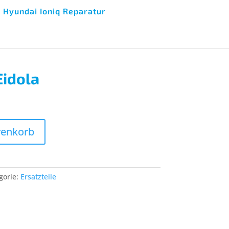
Hyundai Ioniq Reparatur
Eidola
renkorb
gorie:
Ersatzteile