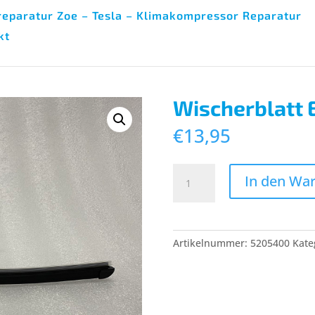
eparatur Zoe – Tesla – Klimakompressor Reparatur
kt
Wischerblatt 
€
13,95
Wischerblatt
In den Wa
Eidola
Menge
Artikelnummer:
5205400
Kate