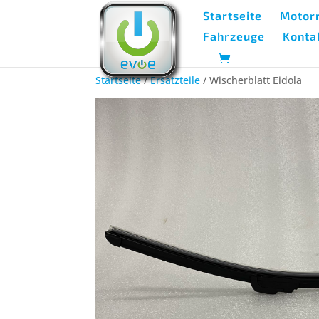
Startseite
Motorr
Fahrzeuge
Konta
Startseite
/
Ersatzteile
/ Wischerblatt Eidola