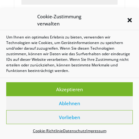
Angemeldet bleiben
Cookie-Zustimmung
Anmelden
verwalten
Um Ihnen ein optimales Erlebnis zu bieten, verwenden wir
Passwort vergessen?
Technologien wie Cookies, um Geräteinformationen zu speichern
und/oder darauf zuzugreifen. Wenn Sie diesen Technologien
zustimmen, können wir Daten wie das Surfverhalten oder eindeutige
IDs auf dieser Website verarbeiten. Wenn Sie Ihre Zustimmung nicht
erteilen oder zurückziehen, können bestimmte Merkmale und
| Copyright 2021 by evoe | Design by
Nico Stisser
|
Funktionen beeinträchtigt werden.
Impressum
|
Datenschutz
|
AGB
|
Cookie-
Richtlinie (EU)
Akzeptieren
Ablehnen
Vorlieben
Cookie-Richtlinie
Datenschutz
Impressum